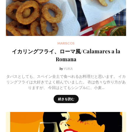
MARISCOS
イカリングフライ、ローマ風/Calamares a la
Romana
by
YUKA
タパスとしても、スペイン全土で食べれるお料理だと思います。 イカ
リングフライは大好きでよく頼んでいました。 衣は色々な作り方があ
りますが、 今回はとてもシンプルに、小麦…
続きを読む