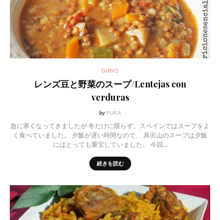
GUISO
レンズ豆と野菜のスープ/Lentejas con
verduras
by
YUKA
急に寒くなってきましたが 冬だけに限らず、スペインではスープをよ
く食べていました。 夕飯が遅い時間なので、 具沢山のスープは夕飯
にはとっても重宝していました。 今回…
続きを読む