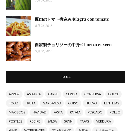
7月 09, 2018
豚肉のトマト煮込み/Magra con tomate
8月 26, 2018
自家製チョリソーの中身/Chorizo casero
9月 06, 2018
TAGS
ARROZ
ASIATICA
CARNE
CERDO
CONSERVA
DULCE
FOOD
FRUTA
GARBANZO
GUISO
HUEVO
LENTEJAS
MARISCOS
NAVIDAD
PASTA
PATATA
PESCADO
POLLO
POSTLES
RECIPE
SALSA
SPAIN
TAPAS
VERDURA
VIAJE
WORKSHOPS
アンダルシア
お菓子
カタルーニャ