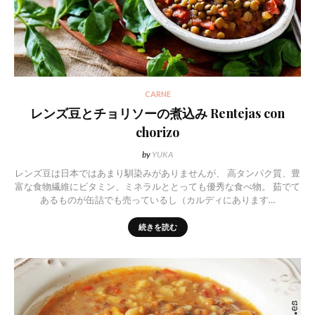
CARNE
レンズ豆とチョリソーの煮込み Rentejas con
chorizo
by
YUKA
レンズ豆は日本ではあまり馴染みがありませんが、 高タンパク質、豊
富な食物繊維にビタミン、ミネラルととっても優秀な食べ物。 茹でて
あるものが缶詰でも売っているし（カルディにあります…
続きを読む