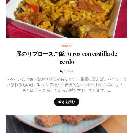
ARROZ
豚のリブロースご飯/Arroz con costilla de
cerdo
by
YUKA
スペインには色々なお米料理があります。 厳密に言えば、パエリアと
呼ばれるものはバレンシア地方の伝統的なレシピの料理のみになり、
あとは「○○ご飯」といった呼び方をしています。…
続きを読む