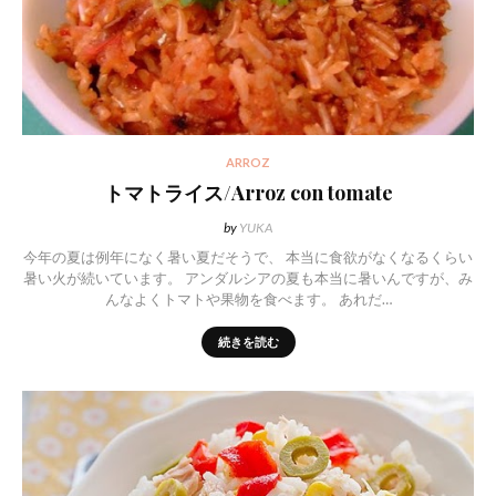
ARROZ
トマトライス/Arroz con tomate
by
YUKA
今年の夏は例年になく暑い夏だそうで、 本当に食欲がなくなるくらい
暑い火が続いています。 アンダルシアの夏も本当に暑いんですが、み
んなよくトマトや果物を食べます。 あれだ…
続きを読む