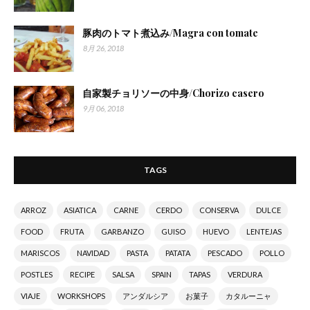
豚肉のトマト煮込み/Magra con tomate
8月 26, 2018
自家製チョリソーの中身/Chorizo casero
9月 06, 2018
TAGS
ARROZ
ASIATICA
CARNE
CERDO
CONSERVA
DULCE
FOOD
FRUTA
GARBANZO
GUISO
HUEVO
LENTEJAS
MARISCOS
NAVIDAD
PASTA
PATATA
PESCADO
POLLO
POSTLES
RECIPE
SALSA
SPAIN
TAPAS
VERDURA
VIAJE
WORKSHOPS
アンダルシア
お菓子
カタルーニャ