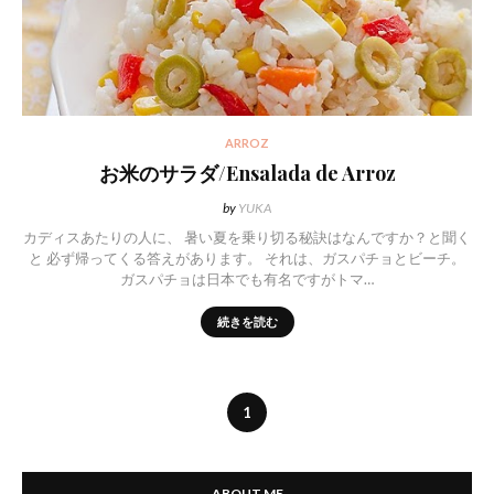
ARROZ
お米のサラダ/Ensalada de Arroz
by
YUKA
カディスあたりの人に、 暑い夏を乗り切る秘訣はなんですか？と聞く
と 必ず帰ってくる答えがあります。 それは、ガスパチョとビーチ。
ガスパチョは日本でも有名ですがトマ…
続きを読む
1
ABOUT ME