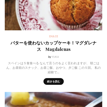
DULCE
バターを使わないカップケーキ！マグダレナ
ス Magdalenas
by
YUKA
スペインは５食食べる なんて言うのをよく言われますが、 朝ごは
ん、お昼前のスナック、お昼ご飯、おやつ、夕ご飯 この５回。 私の
経験で…
続きを読む