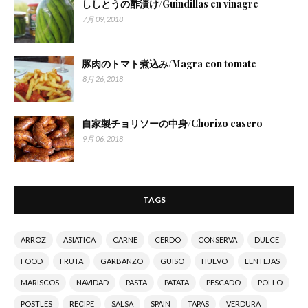
ししとうの酢漬け/Guindillas en vinagre
7月 09, 2018
豚肉のトマト煮込み/Magra con tomate
8月 26, 2018
自家製チョリソーの中身/Chorizo casero
9月 06, 2018
TAGS
ARROZ
ASIATICA
CARNE
CERDO
CONSERVA
DULCE
FOOD
FRUTA
GARBANZO
GUISO
HUEVO
LENTEJAS
MARISCOS
NAVIDAD
PASTA
PATATA
PESCADO
POLLO
POSTLES
RECIPE
SALSA
SPAIN
TAPAS
VERDURA