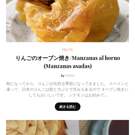
FRUTA
りんごのオーブン焼き/Manzanas al horno
(Manzanas asadas)
by
YUKA
秋になってから、りんごが出回る季節になってきました。 スペインと
違って、日本のりんごは割と大ぶりで甘みもあるので オーブン焼きに
してもおいしいです。 シナモンはお好みで…
続きを読む