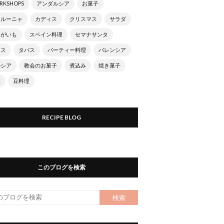
RKSHOPS
アンダルシア
お菓子
タルーニャ
カディス
クリスマス
サラダ
ゃがいも
スペイン料理
セマナサンタ
ース
タパス
パーティー料理
バレンシア
ルシア
教会のお菓子
煮込み
焼き菓子
菜
豆料理
RECIPE BLOG
このブログを検索