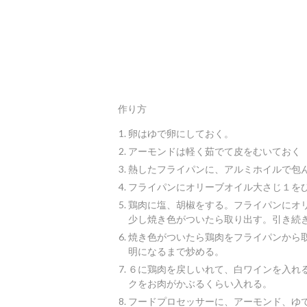
作り方
卵はゆで卵にしておく。
アーモンドは軽く茹でて皮をむいておく
熱したフライパンに、アルミホイルで包
フライパンにオリーブオイル大さじ１を
鶏肉に塩、胡椒をする。フライパンにオ
少し焼き色がついたら取り出す。引き続
焼き色がついたら鶏肉をフライパンから
明になるまで炒める。
６に鶏肉を戻しいれて、白ワインを入れ
クをお肉がかぶるくらい入れる。
フードプロセッサーに、アーモンド、ゆ