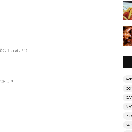
場合１５gほど）
AR
大さじ４
CO
GA
MA
PE
SAL