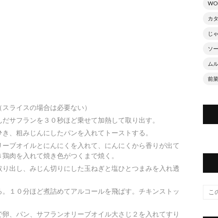
WO
カ
じ
ソ
ム
前
（スライスの場合は必要ない）
んだサフランを３０秒ほど乗せて加熱して取り出す。
ひき、粗みじんにしたパンを入れてトーストする。
リーブオイルとにんにくを入れて、にんにくから香りが出て
き鶏肉を入れて焼き色がつくまで焼く。
取り出し、みじん切りにした玉ねぎと塩ひとつまみを入れ透
る。１０分ほど煮詰めてアルコールを飛ばす。チキンストッ
で卵、パン、サフランオリーブオイル大さじ２を入れてすり