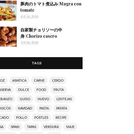
豚肉のトマト煮込み/Magra con
tomate
8月 26, 2018
自家製チョリソーの中
身/Chorizo casero
9月 06, 2018
TAGS
ROZ
ASIATICA
CARNE
CERDO
NSERVA
DULCE
FOOD
FRUTA
RBANZO
GUISO
HUEVO
LENTEJAS
RISCOS
NAVIDAD
PASTA
PATATA
SCADO
POLLO
POSTLES
RECIPE
SA
SPAIN
TAPAS
VERDURA
VIAJE