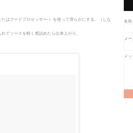
。
またはフードプロセッサー-）を使って滑らかにする。（しな
名前
入れてソースを軽く煮詰めたら出来上がり。
メー
メッ