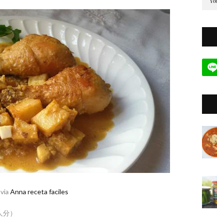
 via
Anna receta faciles
４人分）