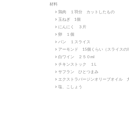
材料
鶏肉 １羽分 カットしたもの
玉ねぎ 1個
にんにく ３片
卵 １個
パン １スライス
アーモンド 15個くらい（スライスの
白ワイン ２５０ml
チキンストック １L
サフラン ひとつまみ
エクストラバージンオリーブオイル 
塩、こしょう