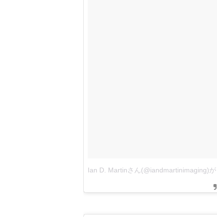
Ian D. Martinさん(@iandmartinimag