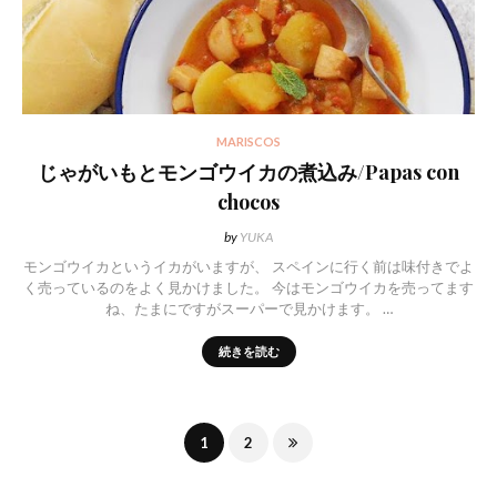
MARISCOS
じゃがいもとモンゴウイカの煮込み/Papas con
chocos
by
YUKA
モンゴウイカというイカがいますが、 スペインに行く前は味付きでよ
く売っているのをよく見かけました。 今はモンゴウイカを売ってます
ね、たまにですがスーパーで見かけます。 …
続きを読む
1
2