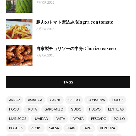
7月 09, 2018
豚肉のトマト煮込み/Magra con tomate
8月 26, 2018
自家製チョリソーの中身/Chorizo casero
9月 06, 2018
TAGS
ARROZ
ASIATICA
CARNE
CERDO
CONSERVA
DULCE
FOOD
FRUTA
GARBANZO
GUISO
HUEVO
LENTEJAS
MARISCOS
NAVIDAD
PASTA
PATATA
PESCADO
POLLO
POSTLES
RECIPE
SALSA
SPAIN
TAPAS
VERDURA