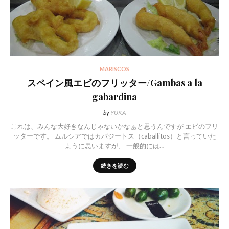
MARISCOS
スペイン風エビのフリッター/Gambas a la
gabardina
by
YUKA
これは、みんな大好きなんじゃないかなぁと思うんですが エビのフリ
ッターです。 ムルシアではカバジートス（caballitos）と言っていた
ように思いますが、 一般的には…
続きを読む